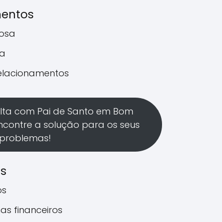
mentos
rosa
a
relacionamentos
lta com Pai de Santo em Bom
encontre a solução para os seus
problemas!
os
os
as financeiros