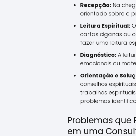
Recepção:
Na chega
orientado sobre o p
Leitura Espiritual:
O 
cartas ciganas ou o
fazer uma leitura esp
Diagnóstico:
A leitu
emocionais ou mater
Orientação e Soluç
conselhos espirituais
trabalhos espirituai
problemas identific
Problemas que 
em uma Consult