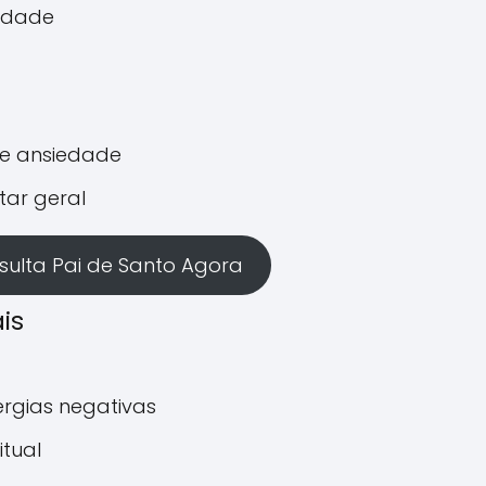
idade
 e ansiedade
tar geral
ulta Pai de Santo Agora
is
rgias negativas
itual