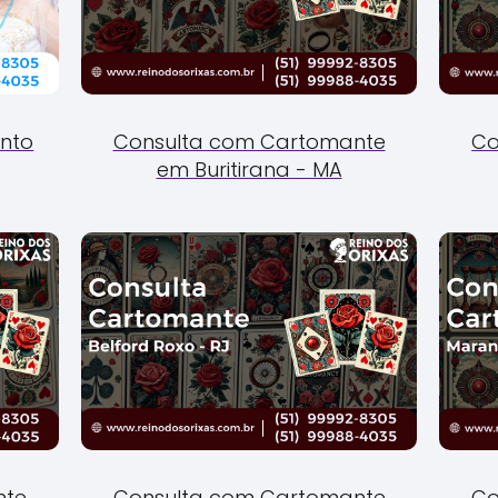
nto
Consulta com Cartomante
Co
em Buritirana - MA
nte
Consulta com Cartomante
Co