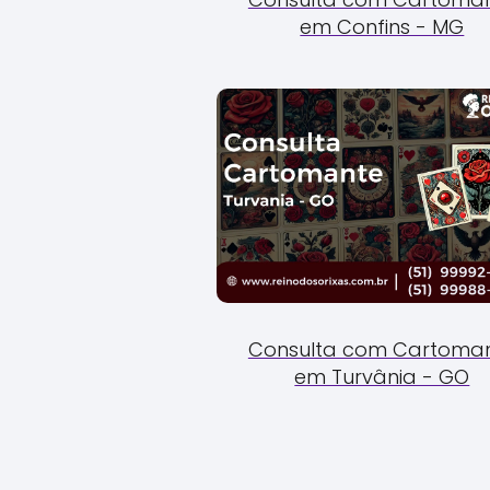
em Confins - MG
Consulta com Cartoma
em Turvânia - GO