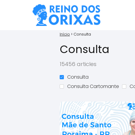
Início
Consulta
Consulta
15456 articles
Consulta
Consulta Cartomante
Co