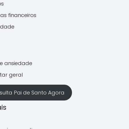
os
as financeiros
idade
 e ansiedade
tar geral
ulta Pai de Santo Agora
is