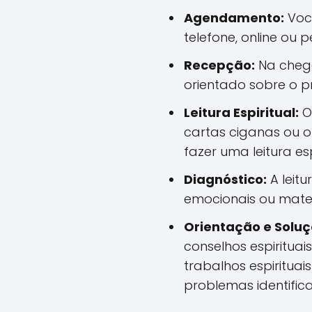
Agendamento:
Voc
telefone, online ou 
Recepção:
Na chega
orientado sobre o p
Leitura Espiritual:
O 
cartas ciganas ou o
fazer uma leitura esp
Diagnóstico:
A leitu
emocionais ou mater
Orientação e Soluç
conselhos espirituais
trabalhos espirituai
problemas identific