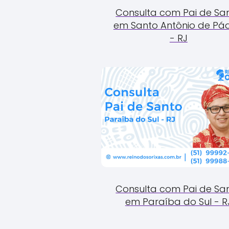
Consulta com Pai de Sa
em Santo Antônio de Pá
- RJ
Consulta com Pai de Sa
em Paraíba do Sul - R