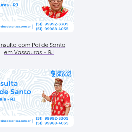
nsulta com Pai de Santo
em Vassouras - RJ