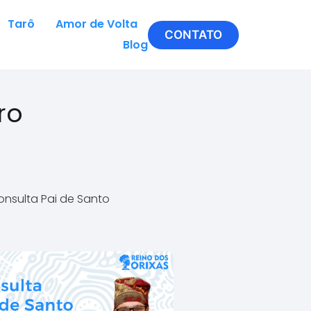
Tarô
Amor de Volta
CONTATO
Blog
ro
onsulta Pai de Santo