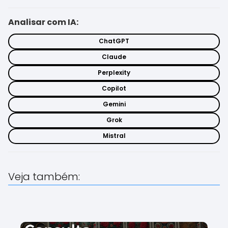
Analisar com IA:
ChatGPT
Claude
Perplexity
Copilot
Gemini
Grok
Mistral
Veja também: