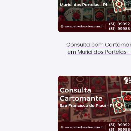
Consulta com Cartoma
em Murici dos Portelas -