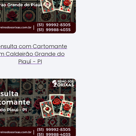
nsulta com Cartomante
m Caldeirão Grande do
Piauí - PI