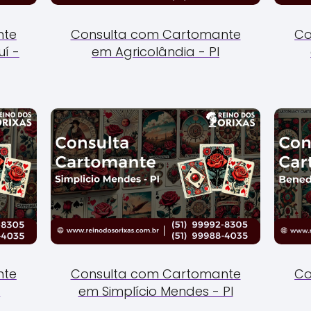
nte
Consulta com Cartomante
Co
í -
em Agricolândia - PI
nte
Consulta com Cartomante
Co
e
em Simplício Mendes - PI