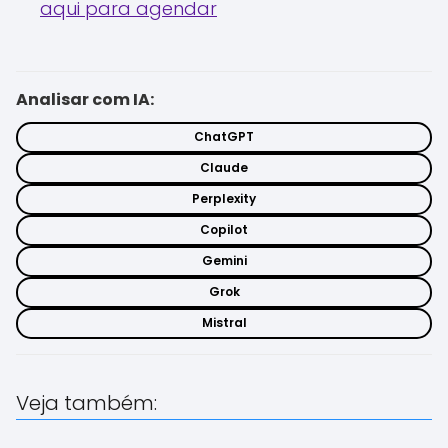
aqui para agendar
Analisar com IA:
ChatGPT
Claude
Perplexity
Copilot
Gemini
Grok
Mistral
Veja também: