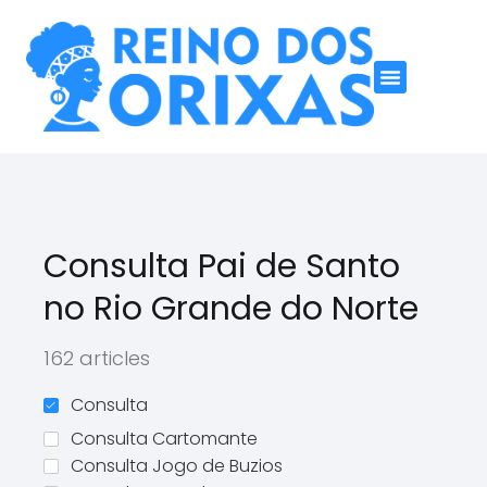
Consulta Pai de Santo
no Rio Grande do Norte
162 articles
Consulta
Consulta Cartomante
Consulta Jogo de Buzios