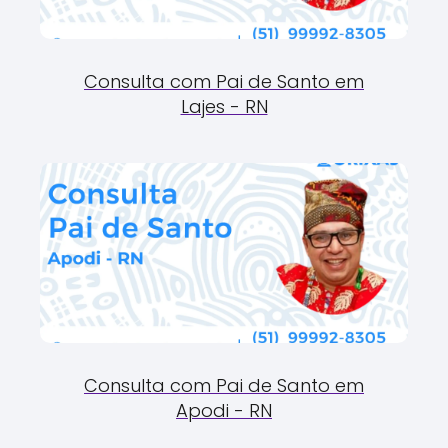
Consulta com Pai de Santo em
Lajes - RN
Consulta com Pai de Santo em
Apodi - RN