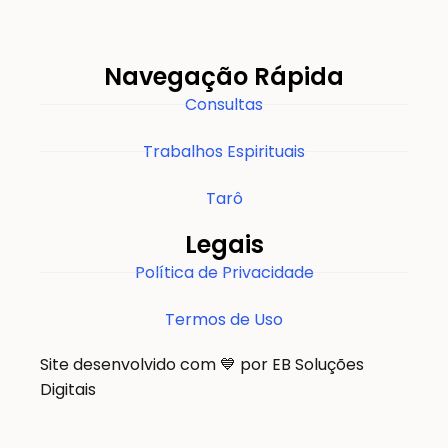
Navegação Rápida
Consultas
Trabalhos Espirituais
Tarô
Legais
Política de Privacidade
Termos de Uso
Site desenvolvido com 💙 por EB Soluções
Digitais