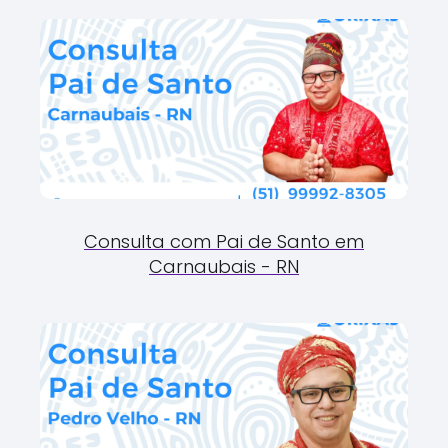
Consulta com Pai de Santo em
Carnaubais - RN