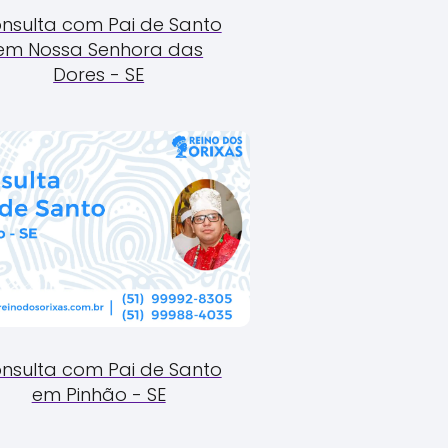
nsulta com Pai de Santo
em Nossa Senhora das
Dores - SE
nsulta com Pai de Santo
em Pinhão - SE