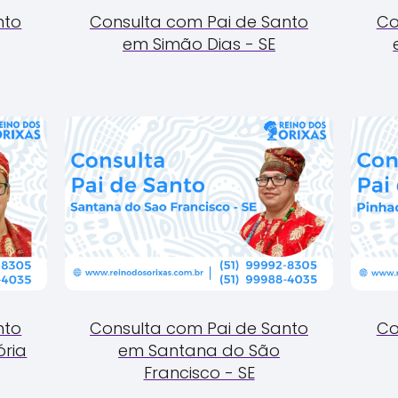
nto
Consulta com Pai de Santo
Co
em Simão Dias - SE
nto
Consulta com Pai de Santo
Co
ória
em Santana do São
Francisco - SE