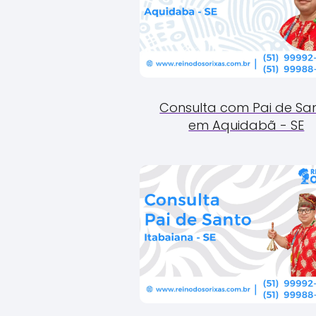
Consulta com Pai de Sa
em Aquidabã - SE