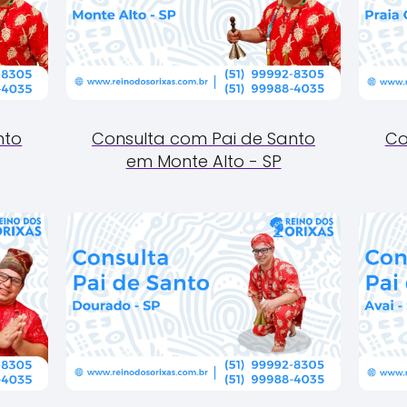
nto
Consulta com Pai de Santo
Co
em Monte Alto - SP