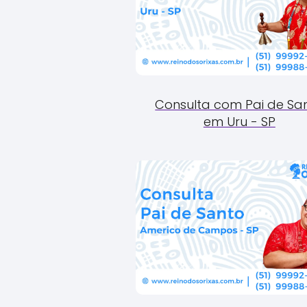
Consulta com Pai de Sa
em Uru - SP