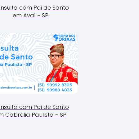
nsulta com Pai de Santo
em Avaí - SP
nsulta com Pai de Santo
m Cabrália Paulista - SP