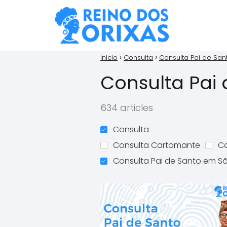
Início
Consulta
Consulta Pai de San
Consulta Pai
634 articles
Consulta
Consulta Cartomante
Co
Consulta Pai de Santo em S