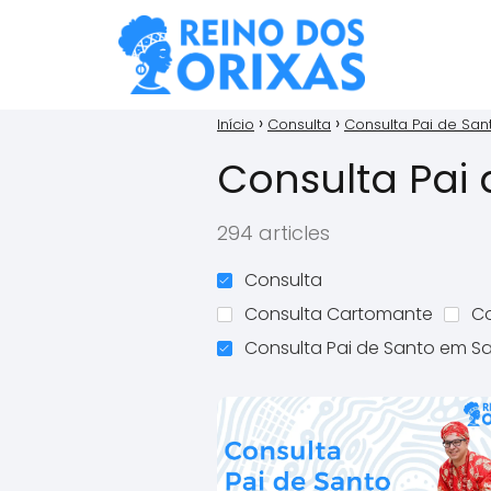
Início
Consulta
Consulta Pai de San
Consulta Pai
294 articles
Consulta
Consulta Cartomante
Co
Consulta Pai de Santo em S