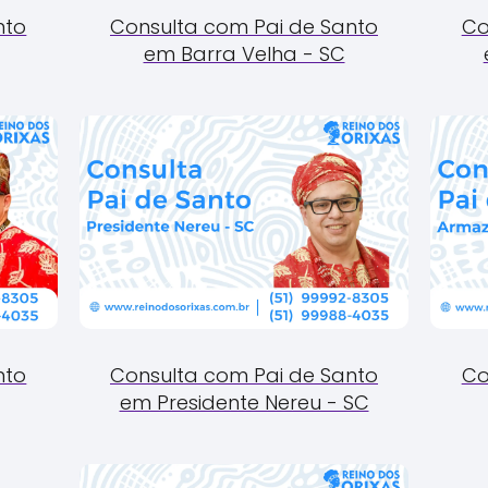
nto
Consulta com Pai de Santo
Co
em Barra Velha - SC
nto
Consulta com Pai de Santo
Co
em Presidente Nereu - SC