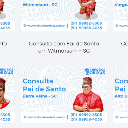
nto
Consulta com Pai de Santo
Co
em Witmarsum - SC