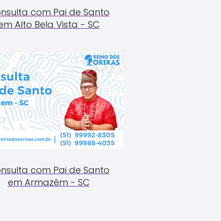
nsulta com Pai de Santo
em Alto Bela Vista - SC
nsulta com Pai de Santo
em Armazém - SC