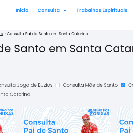
Inicio
Consulta
Trabalhos Espirituais
to
Consulta Pai de Santo em Santa Catarina
 de Santo em Santa Cata
nsulta Jogo de Buzios
Consulta Mãe de Santo
C
anta Catarina