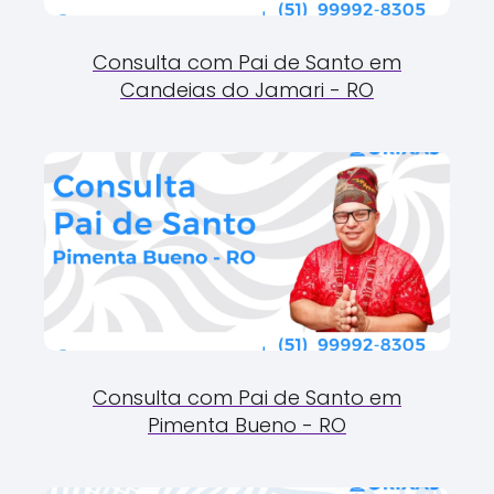
Consulta com Pai de Santo em
Candeias do Jamari - RO
Consulta com Pai de Santo em
Pimenta Bueno - RO