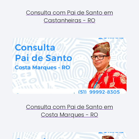
Consulta com Pai de Santo em
Castanheiras - RO
Consulta com Pai de Santo em
Costa Marques - RO