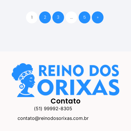
1
2
3
…
5
»
Contato
(51) 99992-8305
contato@reinodosorixas.com.br