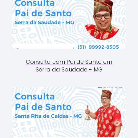
Consulta com Pai de Santo em
Serra da Saudade - MG