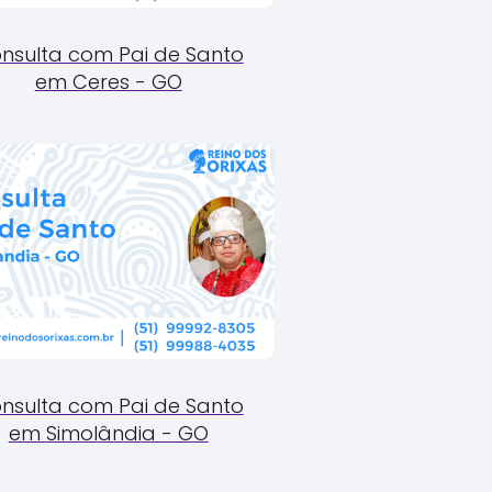
nsulta com Pai de Santo
em Ceres - GO
nsulta com Pai de Santo
em Simolândia - GO