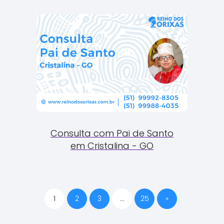
Consulta com Pai de Santo
em Cristalina - GO
1
2
3
…
25
»