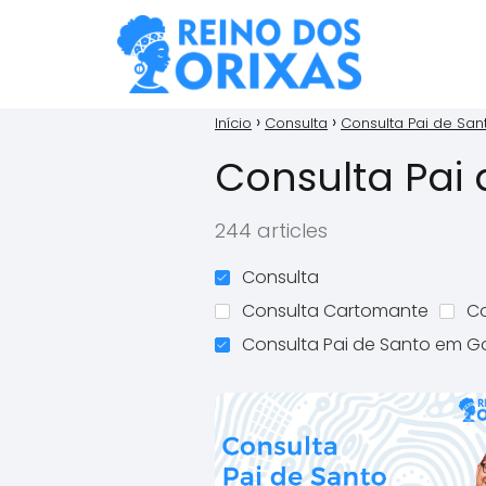
Início
Consulta
Consulta Pai de San
Consulta Pai
244 articles
Consulta
Consulta Cartomante
Co
Consulta Pai de Santo em G