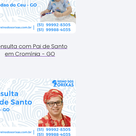
nsulta com Pai de Santo
em Cromínia - GO