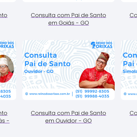
nto
Consulta com Pai de Santo
Co
em Goiás - GO
nto
Consulta com Pai de Santo
Co
ás -
em Ouvidor - GO