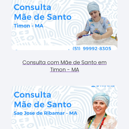
Consulta com Mãe de Santo em
Timon - MA