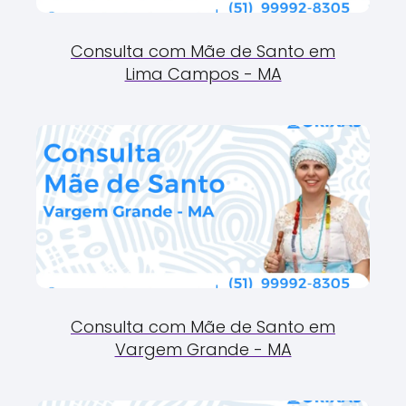
Consulta com Mãe de Santo em
Lima Campos - MA
Consulta com Mãe de Santo em
Vargem Grande - MA