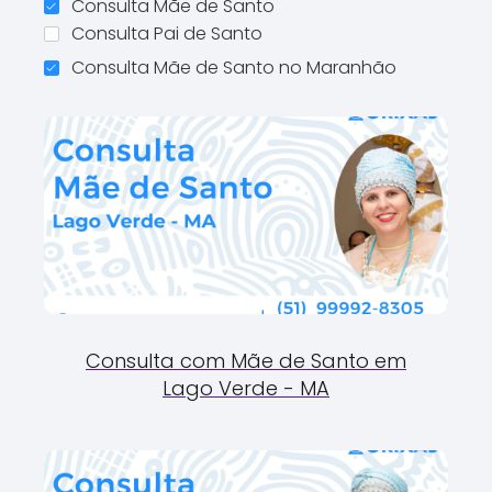
Consulta Mãe de Santo
Consulta Pai de Santo
Consulta Mãe de Santo no Maranhão
Consulta com Mãe de Santo em
Lago Verde - MA