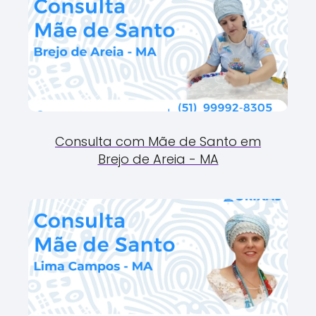
Consulta com Mãe de Santo em
Brejo de Areia - MA