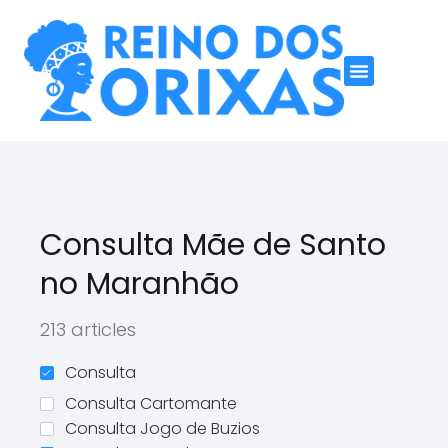
Consulta Mãe de Santo
no Maranhão
213 articles
Consulta
Consulta Cartomante
Consulta Jogo de Buzios