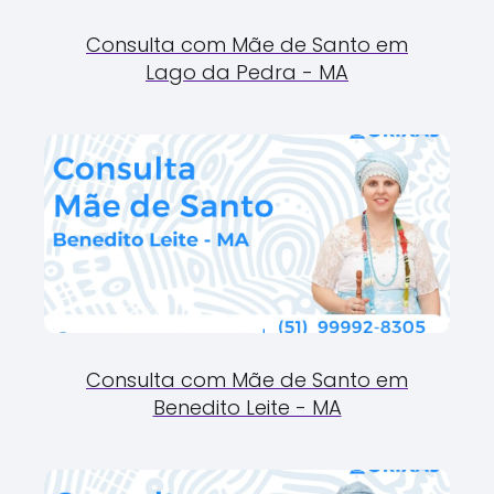
Consulta com Mãe de Santo em
Lago da Pedra - MA
Consulta com Mãe de Santo em
Benedito Leite - MA