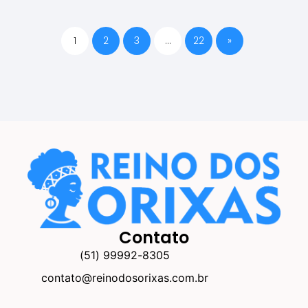
1
2
3
…
22
»
Contato
(51) 99992-8305
contato@reinodosorixas.com.br