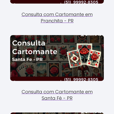
Consulta com Cartomante em
Pranchita - PR
Consulta com Cartomante em
Santa Fé - PR