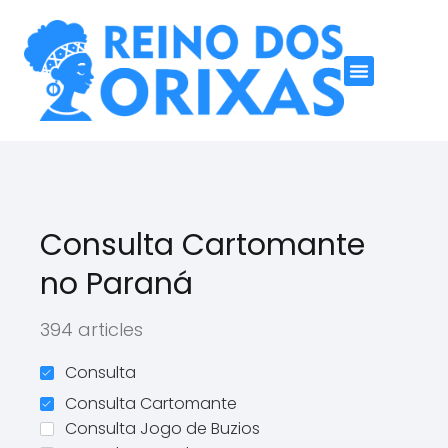
Consulta Cartomante
no Paraná
394 articles
Consulta
Consulta Cartomante
Consulta Jogo de Buzios