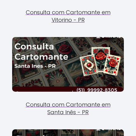
Consulta com Cartomante em
Vitorino - PR
Consulta com Cartomante em
Santa Inês - PR