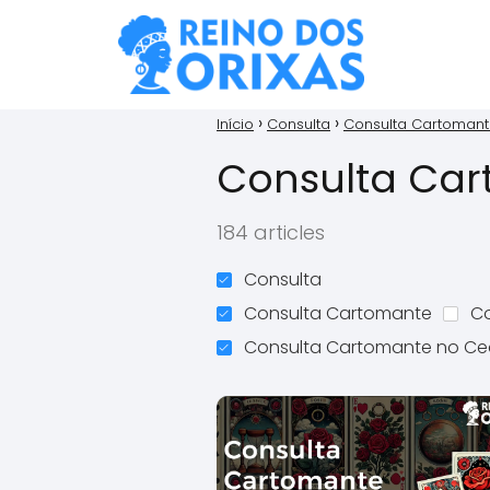
Início
Consulta
Consulta Cartoman
Consulta Ca
184 articles
Consulta
Consulta Cartomante
Co
Consulta Cartomante no Ce