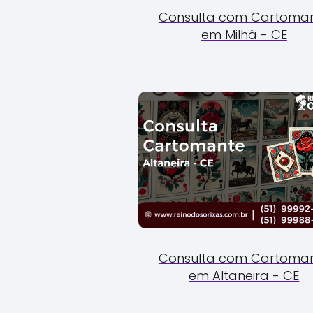
Consulta com Cartoma
em Milhã - CE
Consulta com Cartoma
em Altaneira - CE