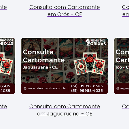
nte
Consulta com Cartomante
Co
em Orós - CE
em
nte
Consulta com Cartomante
Co
em Jaguaruana - CE