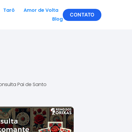
Tarô
Amor de Volta
CONTATO
Blog
onsulta Pai de Santo