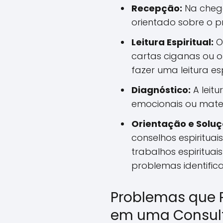
Recepção:
Na chega
orientado sobre o p
Leitura Espiritual:
O 
cartas ciganas ou o
fazer uma leitura esp
Diagnóstico:
A leitu
emocionais ou mater
Orientação e Soluç
conselhos espirituais
trabalhos espirituai
problemas identific
Problemas que 
em uma Consult