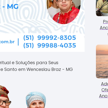
Pr
Anc
ritual e Soluções para Seus
e Santo em Wenceslau Braz - MG
Ade
Of
Ano 