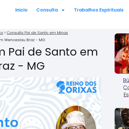
Inicio
Consulta
Trabalhos Espirituais
to
Consulta Pai de Santo em Minas
em Wenceslau Braz - MG
m Pai de Santo em
raz - MG
Bú
C
Es