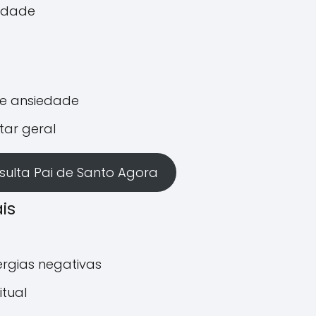
idade
 e ansiedade
tar geral
ulta Pai de Santo Agora
is
rgias negativas
itual