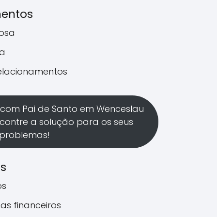
mentos
rosa
a
relacionamentos
 com Pai de Santo em Wenceslau
ncontre a solução para os seus
problemas!
os
os
as financeiros