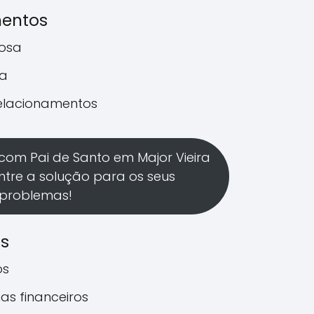
mentos
rosa
a
relacionamentos
com Pai de Santo em Major Vieira
ntre a solução para os seus
problemas!
os
os
as financeiros