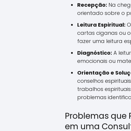
Recepção:
Na chega
orientado sobre o p
Leitura Espiritual:
O 
cartas ciganas ou o
fazer uma leitura esp
Diagnóstico:
A leitu
emocionais ou mater
Orientação e Soluç
conselhos espirituais
trabalhos espirituai
problemas identific
Problemas que 
em uma Consult