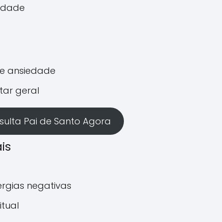
idade
 e ansiedade
tar geral
ulta Pai de Santo Agora
is
rgias negativas
itual