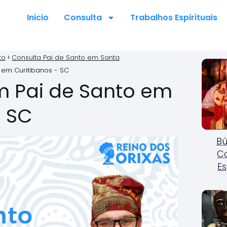
Inicio
Consulta
Trabalhos Espirituais
to
Consulta Pai de Santo em Santa
 em Curitibanos - SC
m Pai de Santo em
- SC
Bú
C
Es