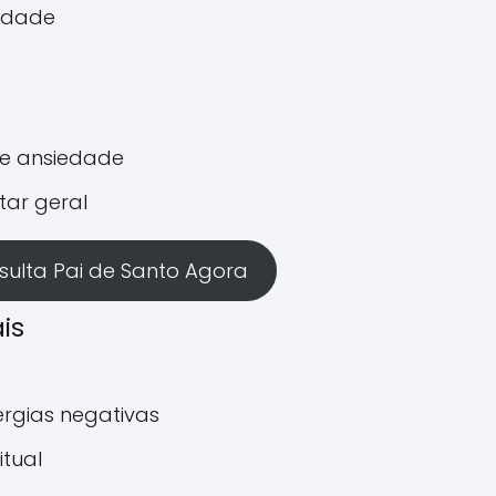
idade
 e ansiedade
tar geral
ulta Pai de Santo Agora
is
rgias negativas
itual