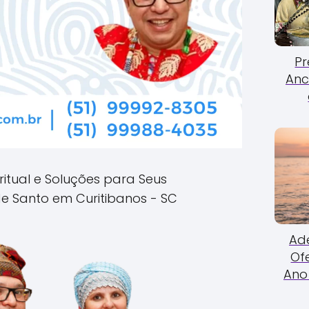
Pr
Anc
ritual e Soluções para Seus
e Santo em Curitibanos - SC
Ade
Of
Ano 