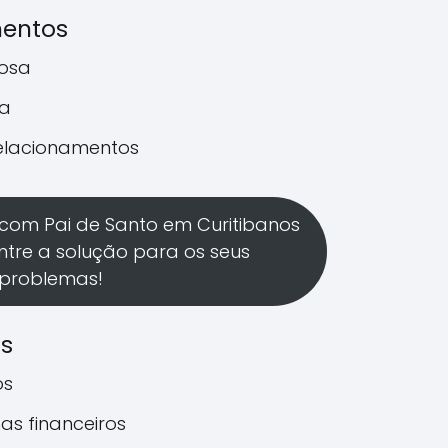
mentos
rosa
a
relacionamentos
com Pai de Santo em Curitibanos
ntre a solução para os seus
problemas!
os
os
as financeiros