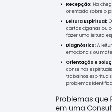
Recepção:
Na chega
orientado sobre o p
Leitura Espiritual:
O 
cartas ciganas ou o
fazer uma leitura esp
Diagnóstico:
A leitu
emocionais ou mater
Orientação e Soluç
conselhos espirituais
trabalhos espirituai
problemas identific
Problemas que 
em uma Consult