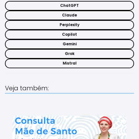
ChatGPT
Claude
Perplexity
Copilot
Gemini
Grok
Mistral
Veja também: