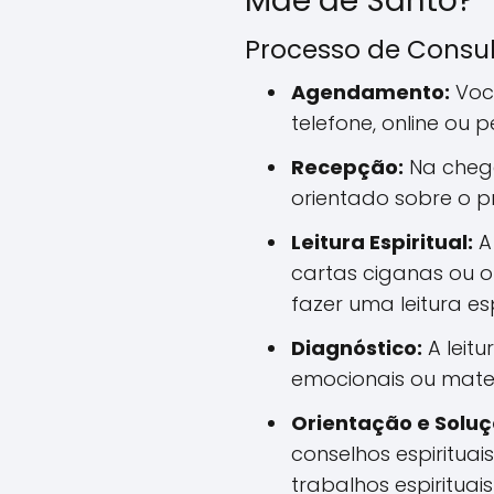
Mãe de Santo?
Processo de Consu
Agendamento:
Voc
telefone, online ou 
Recepção:
Na chega
orientado sobre o p
Leitura Espiritual:
A 
cartas ciganas ou o
fazer uma leitura esp
Diagnóstico:
A leitu
emocionais ou mater
Orientação e Soluç
conselhos espirituais
trabalhos espirituai