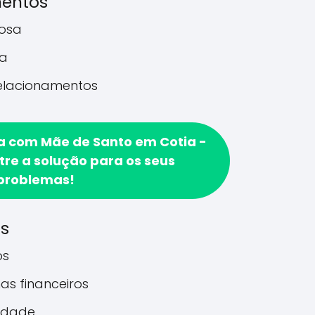
mentos
rosa
a
relacionamentos
a com Mãe de Santo em Cotia -
tre a solução para os seus
problemas!
os
os
as financeiros
idade