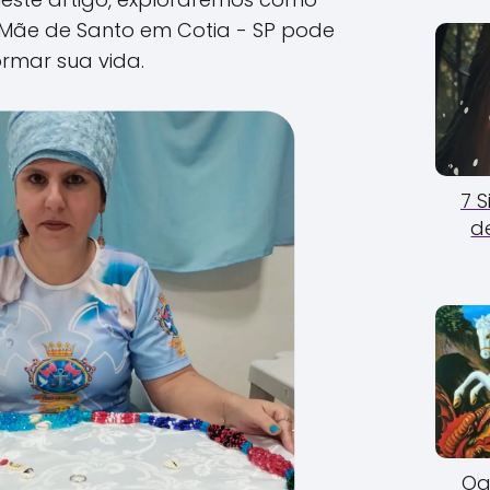
ãe de Santo em Cotia - SP pode
ormar sua vida.
7 
d
Og