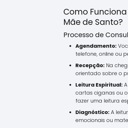
Como Funciona
Mãe de Santo?
Processo de Consu
Agendamento:
Voc
telefone, online ou 
Recepção:
Na chega
orientado sobre o p
Leitura Espiritual:
A 
cartas ciganas ou o
fazer uma leitura esp
Diagnóstico:
A leitu
emocionais ou mater