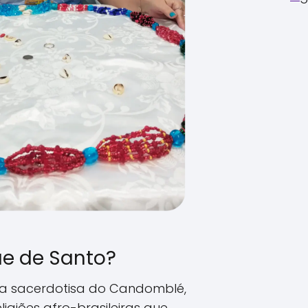
e de Santo?
a sacerdotisa do Candomblé,
giões afro-brasileiras que