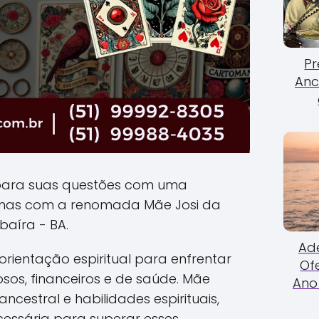
Pr
Anc
para suas questões com uma
anas com a renomada Mãe Josi da
aíra - BA.
Ade
rientação espiritual para enfrentar
Of
sos, financeiros e de saúde. Mãe
Ano 
ncestral e habilidades espirituais,
cessária para superar esses