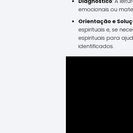
Diagnóstico
: A leit
emocionais ou mater
Orientação e Solu
espirituais e, se nec
espirituais para aju
identificados.