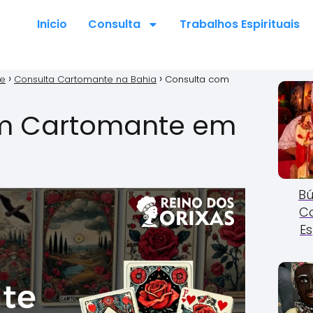
Inicio
Consulta
Trabalhos Espirituais
te
Consulta Cartomante na Bahia
Consulta com
m Cartomante em
Bú
C
Es