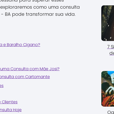
o, exploraremos como uma consulta
- BA pode transformar sua vida.
a e Baralho Cigano?
7 
d
uma Consulta com Mãe Josi?
Consulta com Cartomante
es
 Clientes
sulta Hoje
Og