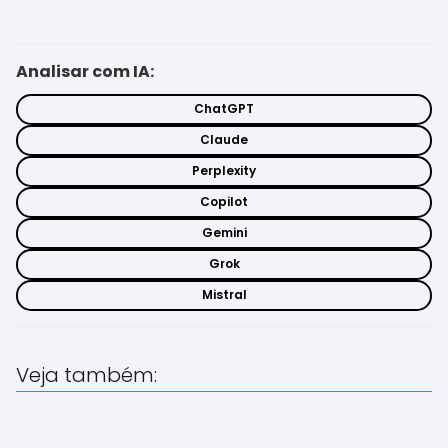
Analisar com IA:
ChatGPT
Claude
Perplexity
Copilot
Gemini
Grok
Mistral
Veja também: