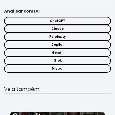
Analisar com IA:
ChatGPT
Claude
Perplexity
Copilot
Gemini
Grok
Mistral
Veja também: