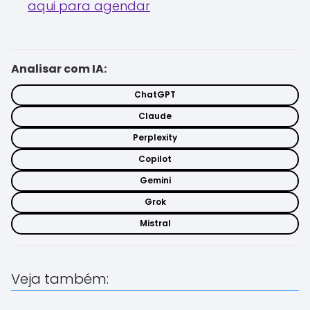
aqui para agendar
Analisar com IA:
ChatGPT
Claude
Perplexity
Copilot
Gemini
Grok
Mistral
Veja também: