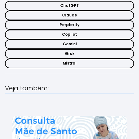
ChatGPT
Claude
Perplexity
Copilot
Gemini
Grok
Mistral
Veja também: