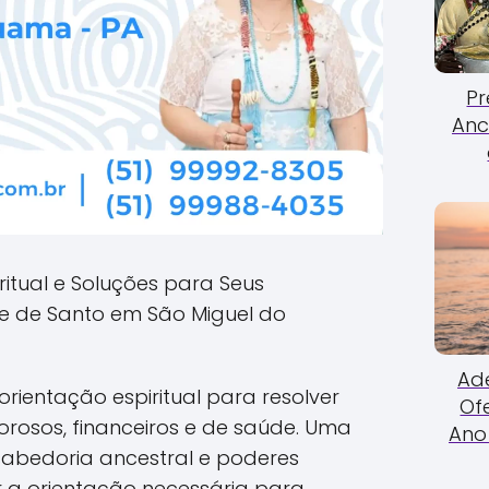
Pr
Anc
ritual e Soluções para Seus
 de Santo em São Miguel do
Ade
rientação espiritual para resolver
Of
rosos, financeiros e de saúde. Uma
Ano 
abedoria ancestral e poderes
er a orientação necessária para