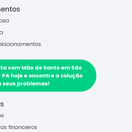
mentos
rosa
a
relacionamentos
lta com Mãe de Santo em São
 PA hoje e encontre a solução
s seus problemas!
os
os
as financeiros