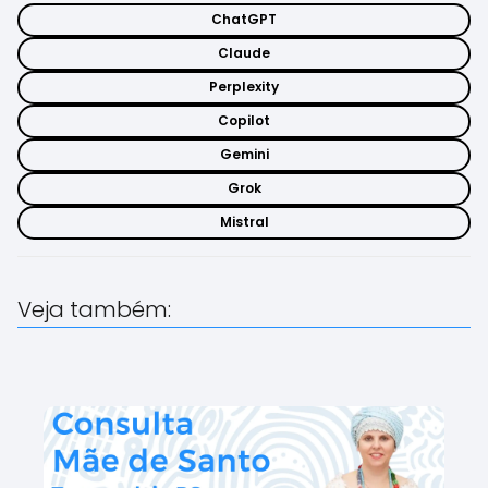
ChatGPT
Claude
Perplexity
Copilot
Gemini
Grok
Mistral
Veja também: