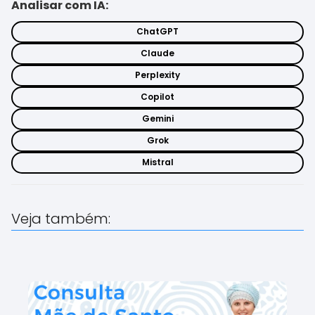
Analisar com IA:
ChatGPT
Claude
Perplexity
Copilot
Gemini
Grok
Mistral
Veja também: