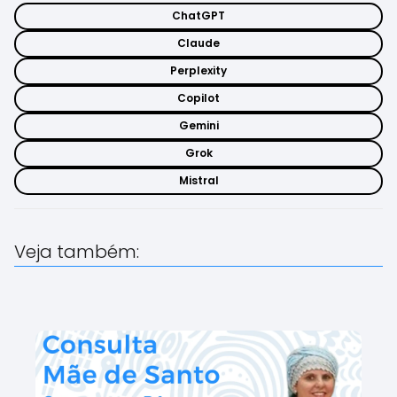
ChatGPT
Claude
Perplexity
Copilot
Gemini
Grok
Mistral
Veja também: