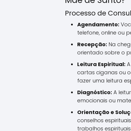
Mãe de Santo?
Processo de Consu
Agendamento:
Voc
telefone, online ou 
Recepção:
Na chega
orientado sobre o p
Leitura Espiritual:
A 
cartas ciganas ou o
fazer uma leitura esp
Diagnóstico:
A leitu
emocionais ou mater
Orientação e Soluç
conselhos espirituais
trabalhos espirituai