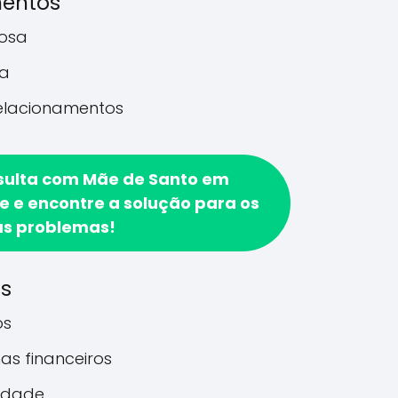
mentos
rosa
a
relacionamentos
sulta com Mãe de Santo em
 e encontre a solução para os
us problemas!
os
os
as financeiros
idade