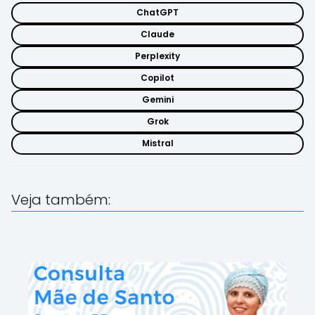
ChatGPT
Claude
Perplexity
Copilot
Gemini
Grok
Mistral
Veja também: