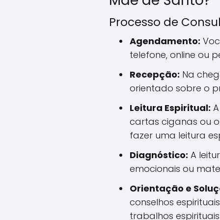
Mãe de Santo?
Processo de Consu
Agendamento:
Voc
telefone, online ou 
Recepção:
Na chega
orientado sobre o p
Leitura Espiritual:
A 
cartas ciganas ou o
fazer uma leitura esp
Diagnóstico:
A leitu
emocionais ou mater
Orientação e Soluç
conselhos espirituais
trabalhos espirituai