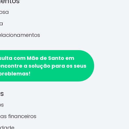
mentos
rosa
a
relacionamentos
sulta com Mãe de Santo em
encontre a solução para os seus
problemas!
os
os
as financeiros
idade