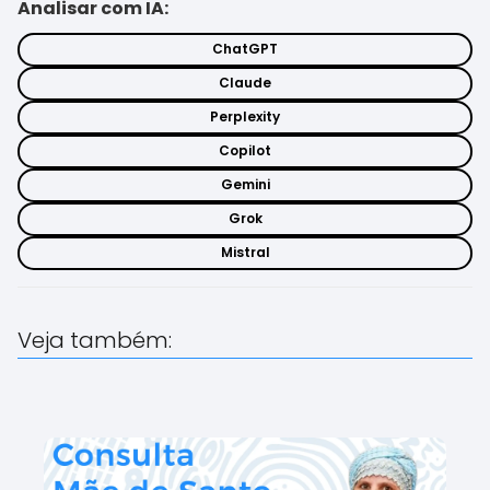
Analisar com IA:
ChatGPT
Claude
Perplexity
Copilot
Gemini
Grok
Mistral
Veja também: