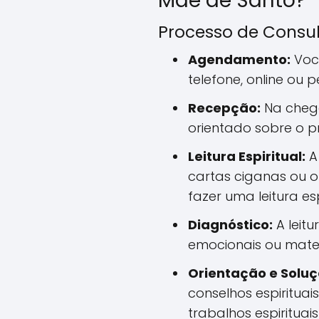
Mãe de Santo?
Processo de Consu
Agendamento:
Voc
telefone, online ou 
Recepção:
Na chega
orientado sobre o p
Leitura Espiritual:
A 
cartas ciganas ou o
fazer uma leitura esp
Diagnóstico:
A leitu
emocionais ou mater
Orientação e Soluç
conselhos espirituais
trabalhos espirituai