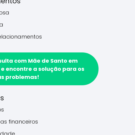
mentos
rosa
a
relacionamentos
sulta com Mãe de Santo em
 e encontre a solução para os
us problemas!
os
os
as financeiros
idade