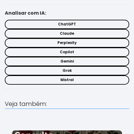
Analisar com IA:
ChatGPT
Claude
Perplexity
Copilot
Gemini
Grok
Mistral
Veja também: