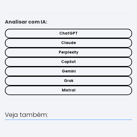
Analisar com IA:
ChatGPT
Claude
Perplexity
Copilot
Gemini
Grok
Mistral
Veja também: