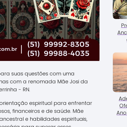
Pr
Anc
para suas questões com uma
anas com a renomada Mãe Josi da
rrinha - RN.
Ade
rientação espiritual para enfrentar
Of
sos, financeiros e de saúde. Mãe
Ano 
ncestral e habilidades espirituais,
cessária para superar esses