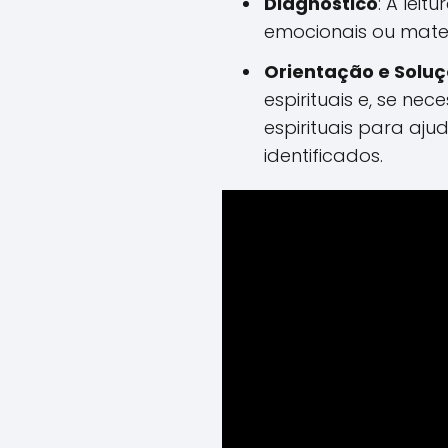
Diagnóstico
: A leit
emocionais ou mater
Orientação e Solu
espirituais e, se nec
espirituais para aju
identificados.