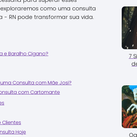
o, exploraremos como uma consulta
a - RN pode transformar sua vida.
a e Baralho Cigano?
7 
d
uma Consulta com Mãe Josi?
Consulta com Cartomante
es
 Clientes
sulta Hoje
Og