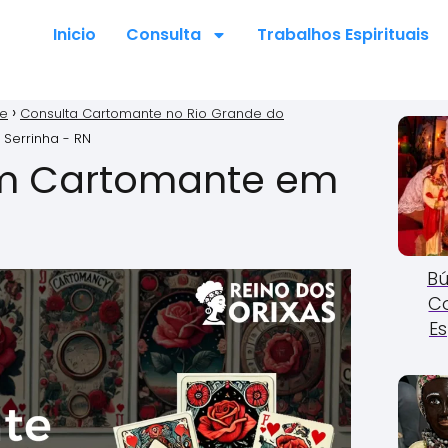
Inicio
Consulta
Trabalhos Espirituais
te
Consulta Cartomante no Rio Grande do
Serrinha - RN
m Cartomante em
Bú
C
Es