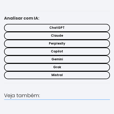
Analisar com IA:
ChatGPT
Claude
Perplexity
Copilot
Gemini
Grok
Mistral
Veja também: