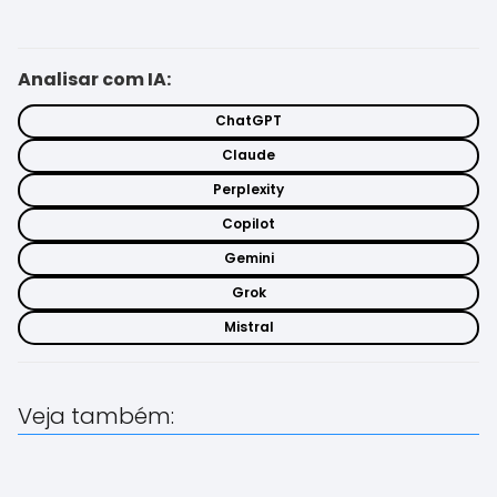
Analisar com IA:
ChatGPT
Claude
Perplexity
Copilot
Gemini
Grok
Mistral
Veja também: