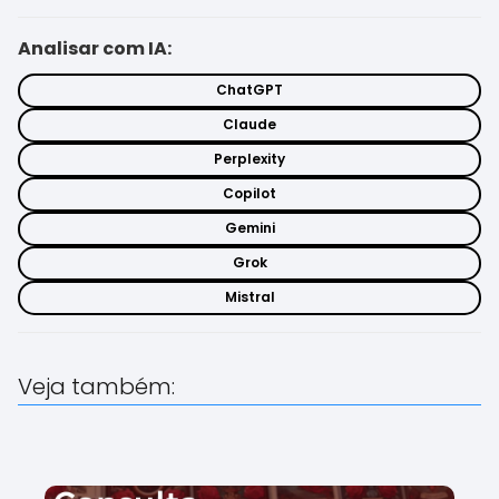
Analisar com IA:
ChatGPT
Claude
Perplexity
Copilot
Gemini
Grok
Mistral
Veja também: