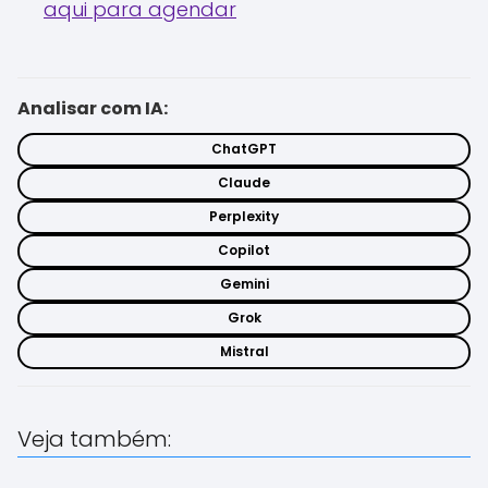
aqui para agendar
Analisar com IA:
ChatGPT
Claude
Perplexity
Copilot
Gemini
Grok
Mistral
Veja também: