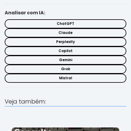
Analisar com IA:
ChatGPT
Claude
Perplexity
Copilot
Gemini
Grok
Mistral
Veja também: