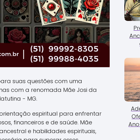
Pr
Anc
para suas questões com uma
anas com a renomada Mãe Josi da
atutina - MG.
Ade
rientação espiritual para enfrentar
Of
sos, financeiros e de saúde. Mãe
Ano 
ncestral e habilidades espirituais,
cessária para superar esses