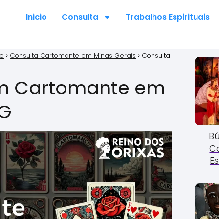
Inicio
Consulta
Trabalhos Espirituais
te
Consulta Cartomante em Minas Gerais
Consulta
m Cartomante em
MG
Bú
C
Es