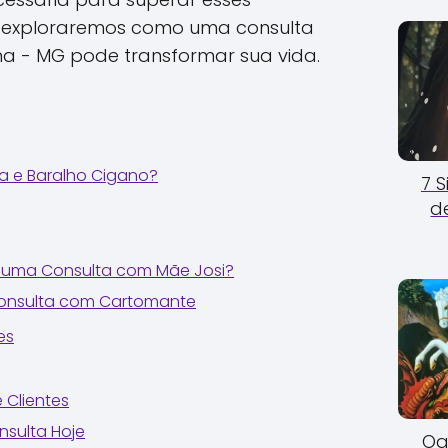
o, exploraremos como uma consulta
a - MG pode transformar sua vida.
a e Baralho Cigano?
7 
d
uma Consulta com Mãe Josi?
Consulta com Cartomante
es
 Clientes
sulta Hoje
Og