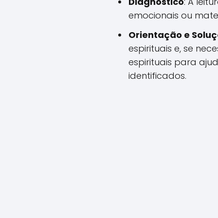
Diagnóstico
: A leit
emocionais ou mater
Orientação e Solu
espirituais e, se nec
espirituais para aju
identificados.