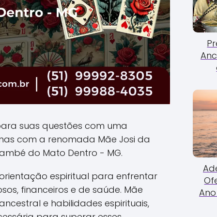
Pr
Anc
para suas questões com uma
anas com a renomada Mãe Josi da
també do Mato Dentro - MG.
Ade
rientação espiritual para enfrentar
Of
sos, financeiros e de saúde. Mãe
Ano 
ncestral e habilidades espirituais,
cessária para superar esses