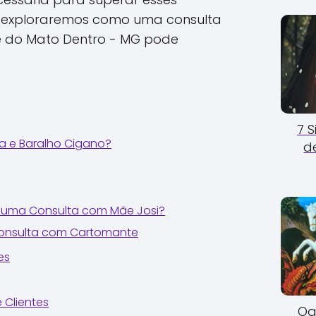
o, exploraremos como uma consulta
 do Mato Dentro - MG pode
7 
a e Baralho Cigano?
d
uma Consulta com Mãe Josi?
Consulta com Cartomante
es
 Clientes
Og