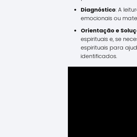
Diagnóstico
: A leit
emocionais ou mater
Orientação e Solu
espirituais e, se nec
espirituais para aju
identificados.