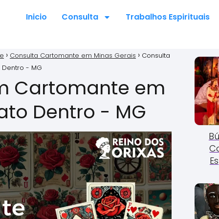
Inicio
Consulta
Trabalhos Espirituais
te
Consulta Cartomante em Minas Gerais
Consulta
 Dentro - MG
m Cartomante em
ato Dentro - MG
Bú
C
Es