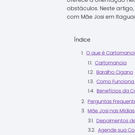
obstáculos. Neste artig
com Mãe Josi em Itaguar
Índice
O que é Cartomanci
Cartomancia
Baralho Cigano
Como Funciona 
Benefícios da 
Perguntas Frequent
Mãe Josi nas Mídias
Depoimentos de
Agende sua Con