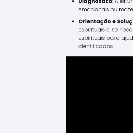
Diagnóstico
: A leit
emocionais ou mater
Orientação e Solu
espirituais e, se nec
espirituais para aju
identificados.