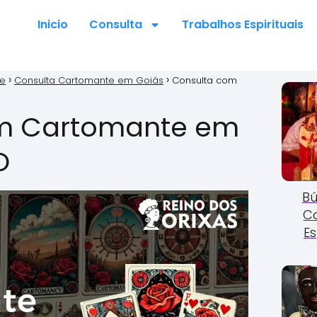
Inicio
Consulta
Trabalhos Espirituais
te
Consulta Cartomante em Goiás
Consulta com
m Cartomante em
O
Bú
C
Es