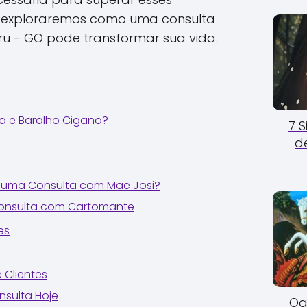
o, exploraremos como uma consulta
u - GO pode transformar sua vida.
a e Baralho Cigano?
7 
d
uma Consulta com Mãe Josi?
Consulta com Cartomante
es
 Clientes
sulta Hoje
Og