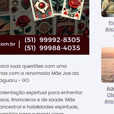
Pr
Anc
para suas questões com uma
anas com a renomada Mãe Josi da
aguaru - GO.
Ade
rientação espiritual para enfrentar
Of
sos, financeiros e de saúde. Mãe
Ano 
ncestral e habilidades espirituais,
cessária para superar esses