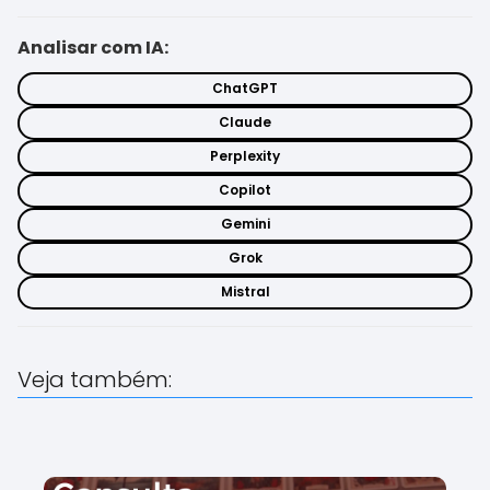
Analisar com IA:
ChatGPT
Claude
Perplexity
Copilot
Gemini
Grok
Mistral
Veja também: