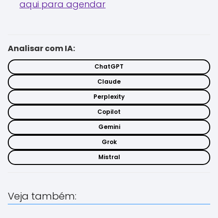
aqui para agendar
Analisar com IA:
ChatGPT
Claude
Perplexity
Copilot
Gemini
Grok
Mistral
Veja também: